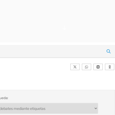
Desplazarse
al
contenido
ueda: