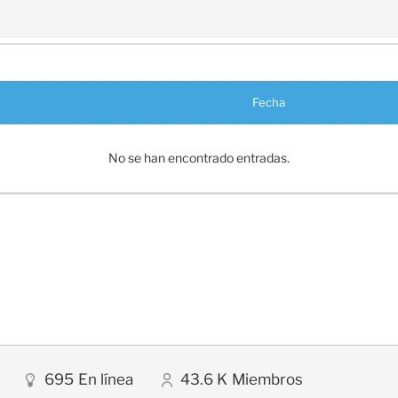
Fecha
No se han encontrado entradas.
695
En línea
43.6 K
Miembros