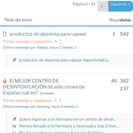
Página 1 / 10
Siguiente
Título del tema
Respuestas
Visitas
productos de alquimia para vapear
1
542
Primer mensaje y respuestas
|
Último mensaje por Alejalu
, hace 2 meses
productos de alquimia para vapear VapeototalCa...
El MEJOR CENTRO DE
45
342
DESINTOXICACIÓN de adicciones de
237
España cuál es?
(1 viendo)
Primer mensaje y respuestas
|
Último mensaje por emmag
, hace 4 meses
quiero ingresar a mi hermano en un centro de desin...
Hemos llevado a mi hermano a neurosalus tras 2 mes...
Por favor si tienes opciones lleva a tu familiar a...