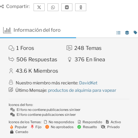
Compartir:
Información del foro
1
Foros
248
Temas
506
Respuestas
376
En línea
43.6 K
Miembros
Nuestro miembro más reciente:
DavidKet
Último Mensaje:
productos de alquimia para vapear
Iconos del foro:
El foro no contiene publicaciones sin leer
El foro contiene publicaciones sin leer
Iconos de los Temas:
No respondidos
Respondido
Activo
Popular
Fijo
No aprobados
Resuelto
Privado
Cerrado