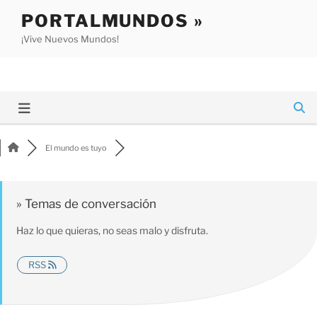
Saltar
PORTALMUNDOS »
al
¡Vive Nuevos Mundos!
contenido
El mundo es tuyo
» Temas de conversación
Haz lo que quieras, no seas malo y disfruta.
RSS