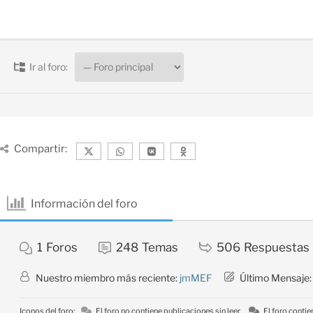
Ir al foro:
Compartir:
Información del foro
1
Foros
248
Temas
506
Respuestas
Nuestro miembro más reciente:
jmMEF
Último Mensaje
Iconos del foro:
El foro no contiene publicaciones sin leer
El foro contie