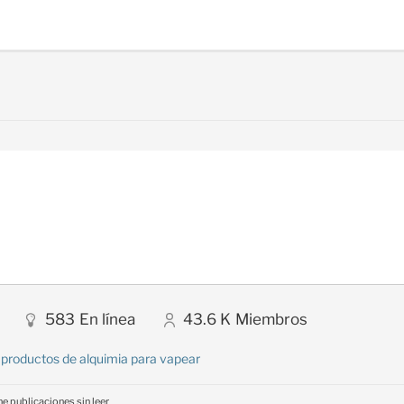
583
En línea
43.6 K
Miembros
:
productos de alquimia para vapear
ne publicaciones sin leer