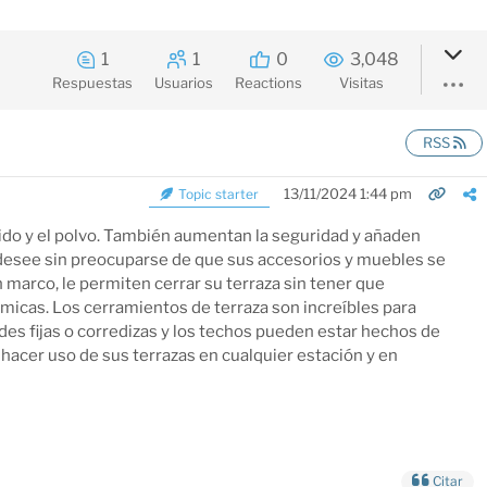
1
1
0
3,048
Respuestas
Usuarios
Reactions
Visitas
RSS
13/11/2024 1:44 pm
Topic starter
ruido y el polvo. También aumentan la seguridad y añaden
ue desee sin preocuparse de que sus accesorios y muebles se
 marco, le permiten cerrar su terraza sin tener que
ámicas. Los cerramientos de terraza son increíbles para
edes fijas o corredizas y los techos pueden estar hechos de
 hacer uso de sus terrazas en cualquier estación y en
Citar