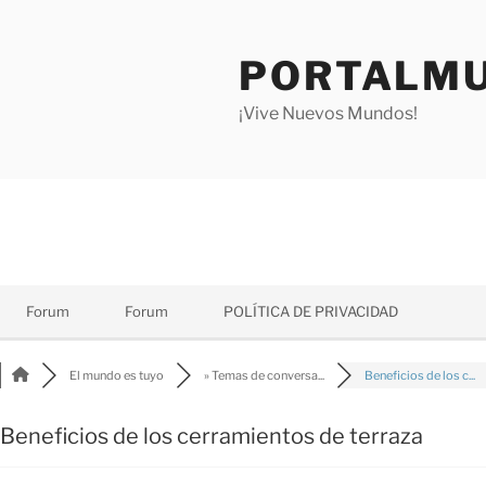
Saltar
al
PORTALMU
contenido
¡Vive Nuevos Mundos!
Forum
Forum
POLÍTICA DE PRIVACIDAD
El mundo es tuyo
» Temas de conversa...
Beneficios de los c...
Beneficios de los cerramientos de terraza