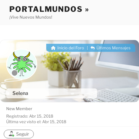
Saltar
PORTALMUNDOS »
al
¡Vive Nuevos Mundos!
contenido
Inicio del Foro
|
Últimos Mensajes
Selena
New Member
Registrado: Abr 15, 2018
Última vez visto el: Abr 15, 2018
Seguir