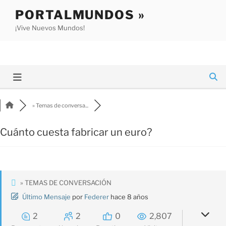
Saltar
PORTALMUNDOS »
al
¡Vive Nuevos Mundos!
contenido
» Temas de conversa...
Cuánto cuesta fabricar un euro?
» TEMAS DE CONVERSACIÓN
Último Mensaje
por
Federer
hace 8 años
2
2
0
2,807