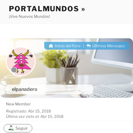
Saltar
PORTALMUNDOS »
al
¡Vive Nuevos Mundos!
contenido
Inicio del Foro
|
Últimos Mensajes
elpanadero
New Member
Registrado: Abr 15, 2018
Última vez visto el: Abr 15, 2018
Seguir