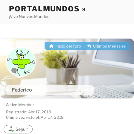
Saltar
PORTALMUNDOS »
al
¡Vive Nuevos Mundos!
contenido
Inicio del Foro
|
Últimos Mensajes
Federico
Active Member
Registrado: Abr 17, 2018
Última vez visto el: Abr 17, 2018
Seguir