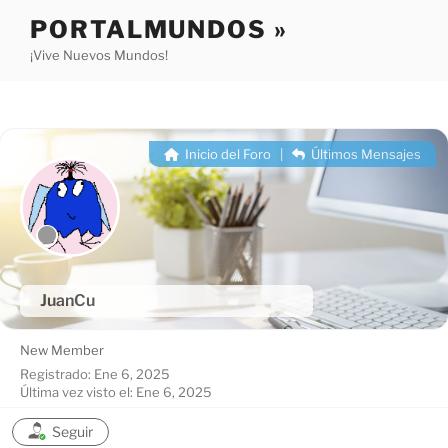
Saltar
PORTALMUNDOS »
al
¡Vive Nuevos Mundos!
contenido
Inicio del Foro
|
Últimos Mensajes
JuanCu
New Member
Registrado: Ene 6, 2025
Última vez visto el: Ene 6, 2025
Seguir