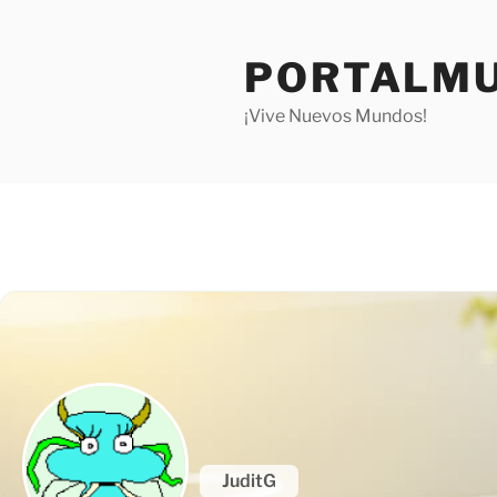
Saltar
al
PORTALMU
contenido
¡Vive Nuevos Mundos!
JuditG