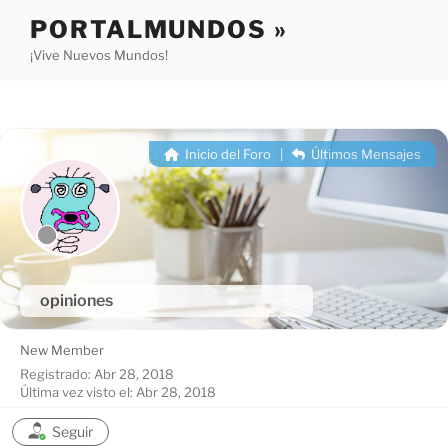
Saltar
PORTALMUNDOS »
al
¡Vive Nuevos Mundos!
contenido
Inicio del Foro
|
Últimos Mensajes
opiniones
New Member
Registrado: Abr 28, 2018
Última vez visto el: Abr 28, 2018
Seguir