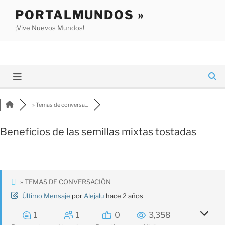
Saltar
PORTALMUNDOS »
al
¡Vive Nuevos Mundos!
contenido
» Temas de conversa...
Beneficios de las semillas mixtas tostadas
» TEMAS DE CONVERSACIÓN
Último Mensaje
por
Alejalu
hace 2 años
1
1
0
3,358