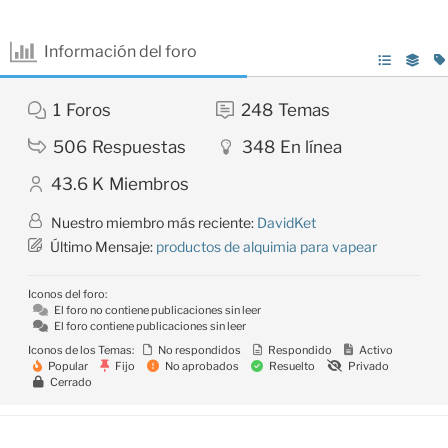
Información del foro
1
Foros
248
Temas
506
Respuestas
348
En línea
43.6 K
Miembros
Nuestro miembro más reciente:
DavidKet
Último Mensaje:
productos de alquimia para vapear
Iconos del foro:
El foro no contiene publicaciones sin leer
El foro contiene publicaciones sin leer
Iconos de los Temas:
No respondidos
Respondido
Activo
Popular
Fijo
No aprobados
Resuelto
Privado
Cerrado