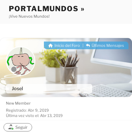
Saltar
PORTALMUNDOS »
al
¡Vive Nuevos Mundos!
contenido
Inicio del Foro
|
Últimos Mensajes
Josel
New Member
Registrado: Abr 9, 2019
Última vez visto el: Abr 13, 2019
Seguir