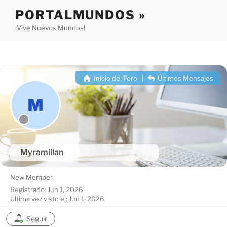
Saltar
PORTALMUNDOS »
al
¡Vive Nuevos Mundos!
contenido
Inicio del Foro
|
Últimos Mensajes
Myramillan
New Member
Registrado: Jun 1, 2026
Última vez visto el: Jun 1, 2026
Seguir